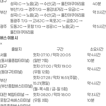
대구
성곡I.C → 노음(교) → 수산(교) → 울진아쿠아리움
40분
부산T/G → 경주T/G → 용강네거리 → 유금I.C →
부산
약 3시간
성곡I.C → 노음(교) → 수산(교) → 울진아쿠아리움
동광주 T/G → 고서JC → 옥포JC → 금호JC →
광주
도동JC → 포항 T/G → 성공I.C → 노음(교) →
약 5시간
울진아쿠아리움
버스 이용 시
×
출발지
구간
소요시간
서울
첫차 07:10 / 막차 20:05
약 4시간
(동서울종합터미널)
(일반 7회)
10분
대구
첫차 07:00 / 막차 19:00
약 4시간
(동대구터미널)
(우등 12회)
첫차 07:28 / 막차 16:51(주말) ,
부산
15:21(평일)
약 4시간
(부산종합버스터미널)
(월-목 4회 / 금-일 5회)
대전 복합터미널 →
첫차 08:20 / 막차 18:00
약 3시간
포항고속버스터미널
(우등 3회)
10분