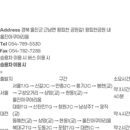
Address
경북 울진군 근남면 왕피천 공원길1 왕피천공원 내
울진아쿠아리움
Tel
054-789-5530
Fax
054-782-7288
승용차 이용 시
버스 이용 시
승용차 이용 시
×
출발지
구간
소요시간
서울T/G → 신갈JC → 만종JC → 풍기JC → 봉현(교)
약 3시간
서울
→ 구성오거리 → 상망(교) → 현동1(교) →
40분
울진아쿠아리움
대화TG → 신탄진TG → 청원JC → 남상주T → 윤직
대전
(교)
약 4시간
동예천(교) → 상망(교) → 현동1(교) → 울진아쿠아리움
북대구TG → 도동JC → 포항T/G → 대련I.C →
약 2시간