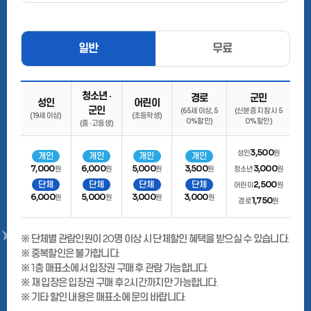
일반
무료
청소년 ·
경로
군민
성인
어린이
군인
(65세 이상, 5
(신분증 지참 시 5
(19세 이상)
(초등학생)
0% 할인)
0% 할인)
(중 · 고등생)
3,500
성인
원
개인
개인
개인
개인
7,000
6,000
5,000
3,500
3,000
원
원
원
원
청소년
원
단체
단체
단체
단체
2,500
어린이
원
6,000
5,000
3,000
3,000
원
원
원
원
1,750
경로
원
※ 단체별 관람인원이 20명 이상 시 단체할인 혜택을 받으실 수 있습니다.
※ 중복할인은 불가합니다.
※ 1층 매표소에서 입장권 구매 후 관람 가능합니다.
※ 재 입장은 입장권 구매 후 2시간까지만 가능합니다.
※ 기타 할인 내용은 매표소에 문의 바랍니다.